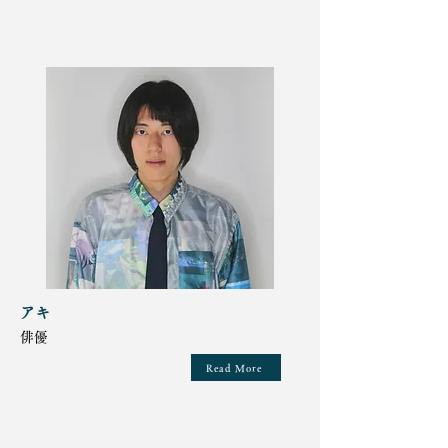
アキ
俳優
Read More