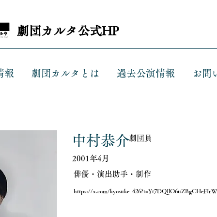
劇団カルタ公式HP
情報
劇団カルタとは
過去公演情報
お問
中村恭介
劇団員
2001年4月
俳優・演出助手・制作
https://x.com/kyosuke_426?t=Yt7DQIlO6uZBgCHeFIr