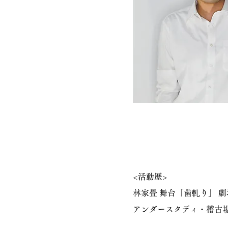
<活動歴>
林家畳 舞台「歯軋り」 劇
アンダースタディ・稽古