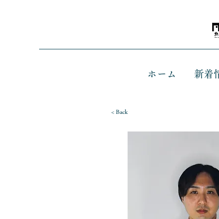
ホーム
新着
< Back