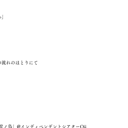
心」
」
の流れのほとりにて
「雷ノ鳥」@インディペンデントシアターOji