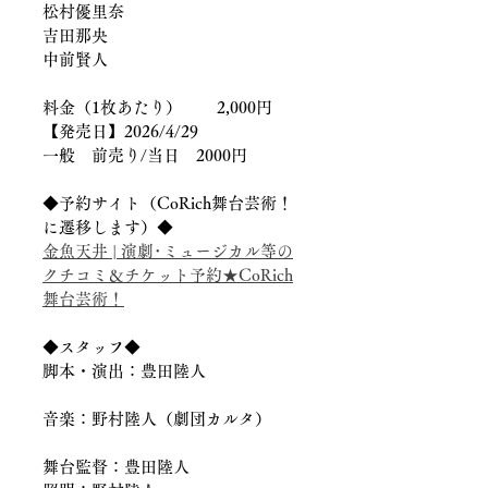
松村優里奈
吉田那央
中前賢人
料金（1枚あたり）	2,000円
【発売日】2026/4/29
一般　前売り/当日　2000円
◆予約サイト（CoRich舞台芸術！
に遷移します）◆
金魚天井 | 演劇･ミュージカル等の
クチコミ＆チケット予約★CoRich
舞台芸術！
◆スタッフ◆
脚本・演出：豊田陸人
音楽：野村陸人（劇団カルタ）
舞台監督：豊田陸人