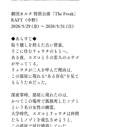
劇団カルタ 特別公演「The Freak」
RAFT（中野）
2026/5/29 (金) ～ 2026/5/31 (日) 
◆あらすじ◆
取り壊しを控えた古い借家。
そこに住むリョウタのもとへ、
ある夜、スズコとその恋人のユウゴ
がやってくる。
リョウタが二人を呼んだ理由は、
この部屋に現れる“ある存在”を見て
もらうためだった。
深夜零時。部屋に現れたのは、
かつてこの場所で孤独死したノゾミ
という名の女性の幽霊。
大学時代、スズコとリョウタは仲間
たちとノゾミを成仏させようと、
この部屋で試行錯誤していた。